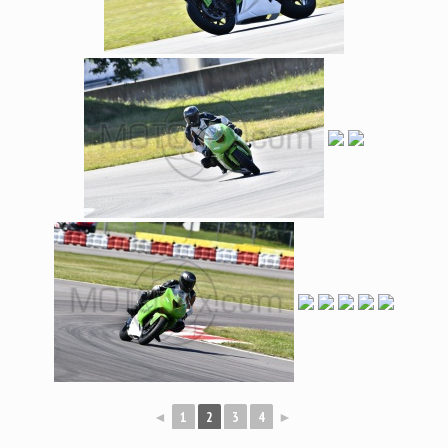
◄
1
2
3
4
►