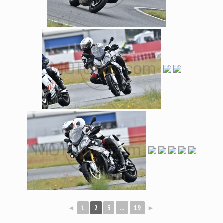
◄
1
2
3
...
19
►