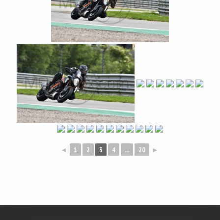
◄
1
2
3
4
...
20
►