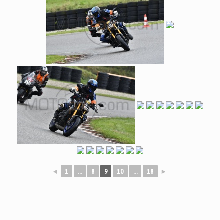
◄
1
...
8
9
10
...
18
►