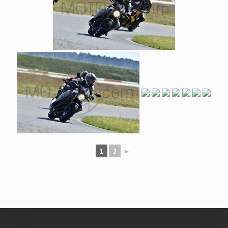
1
2
►