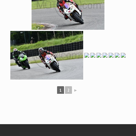
1
2
►