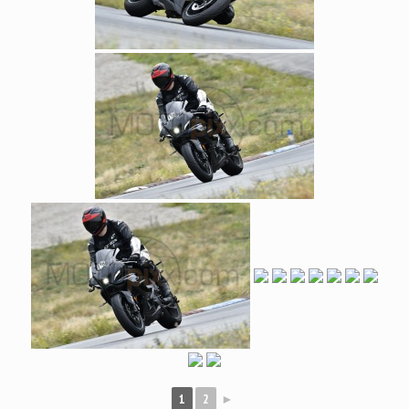
1
2
►