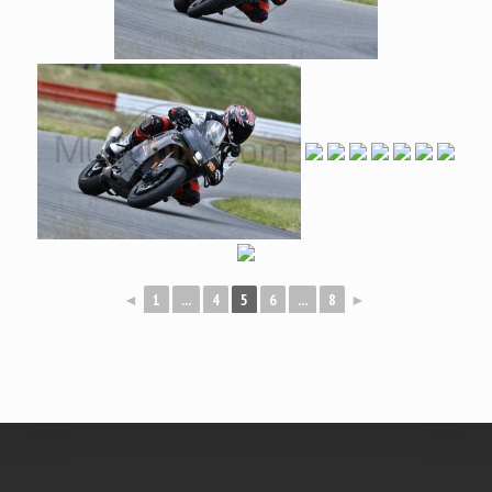
◄
1
...
4
5
6
...
8
►