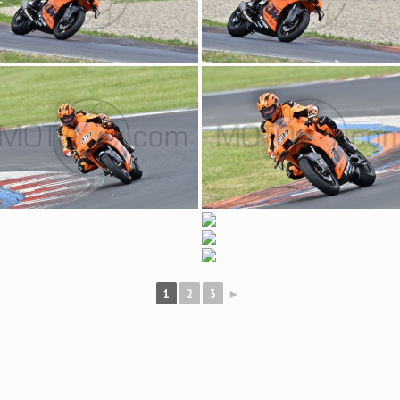
1
2
3
►