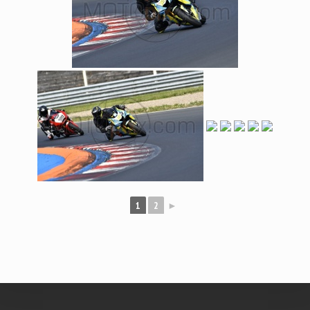
1
2
►