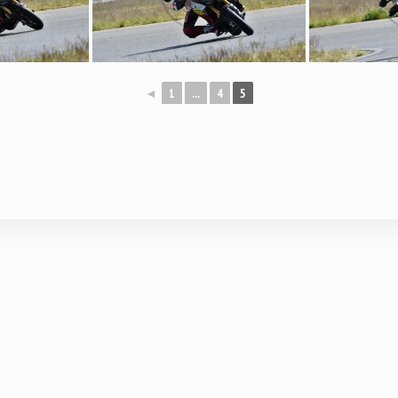
◄
1
...
4
5