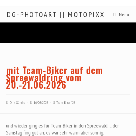
DG-PHOTOART || MOTOPIXX
Menu
mit Team-Biker auf dem
Spreewaldring vom
20.-21.06.2026
Dirk Gündra
16/06/2026
Team Biker ´26
und wieder ging es für Team-Biker in den Spreewald…. der
Samstag fing gut an, es war sehr warm aber sonnig.