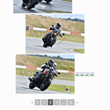
◄
1
2
3
4
...
21
►